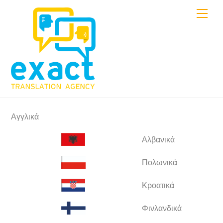
Skip
Men
to
content
Αγγλικά
Αλβανικά
Πολωνικά
Κροατικά
Φινλανδικά