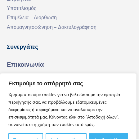
Υποτιτλισμός
Επιμέλεια – Διόρθωση
Απομαγνητοφώνηση – Δακτυλογράφηση
Συνεργάτες
Επικοινωνία
Διεύθυνση:
Φιλελλήνων 34 | Τ.Κ. 47132 | ΑΡΤΑ
Εκτιμούμε το απόρρητό σας
E-mail:
info @ exactranslations.gr
Τηλέφωνο:
2681 181088
Χρησιμοποιούμε cookies για να βελτιώσουμε την εμπειρία
Κινητό:
6947 739338
περιήγησής σας, να προβάλλουμε εξατομικευμένες
διαφημίσεις ή περιεχόμενο και να αναλύουμε την
επισκεψιμότητά μας. Κάνοντας κλικ στο "Αποδοχή όλων",
συναινείτε στη χρήση των cookies από εμάς.
© EXACT TRANSLATIONS 2021 | Powered By
Entiposis.gr