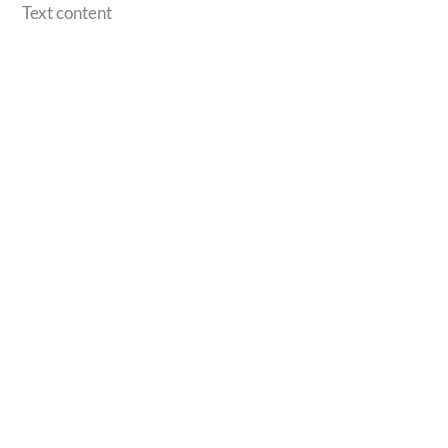
Skip
Text content
to
content